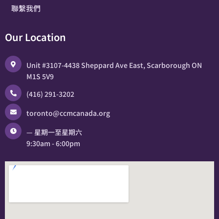
聯繫我們
Our Location
Unit #3107-4438 Sheppard Ave East, Scarborough ON
M1S 5V9
(416) 291-3202
toronto@ccmcanada.org
— 星期一至星期六
9:30am - 6:00pm